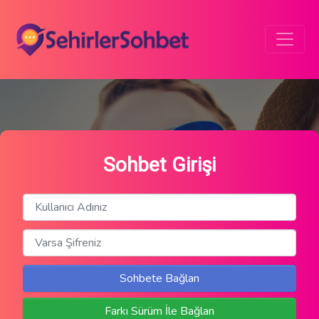
Sohbet Girişi
Sohbete Bağlan
Farkı Sürüm İle Bağlan