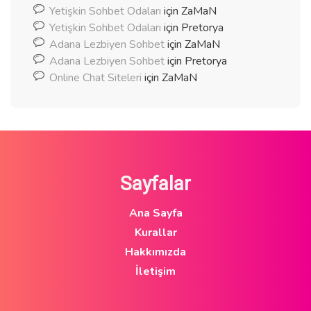
Yetişkin Sohbet Odaları
için
ZaMaN
Yetişkin Sohbet Odaları
için
Pretorya
Adana Lezbiyen Sohbet
için
ZaMaN
Adana Lezbiyen Sohbet
için
Pretorya
Online Chat Siteleri
için
ZaMaN
Sayfalar
Ana Sayfa
Kurallar
Hakkımızda
İletişim