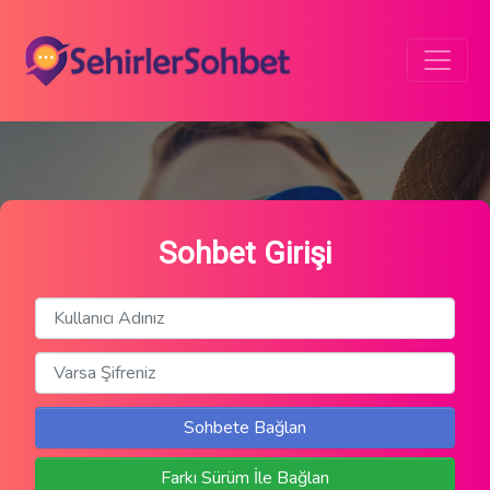
Sohbet Girişi
Sohbete Bağlan
Farkı Sürüm İle Bağlan