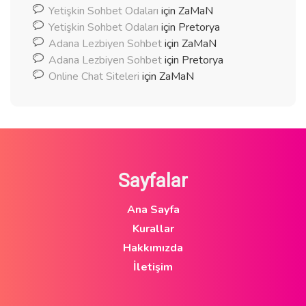
Yetişkin Sohbet Odaları
için
ZaMaN
Yetişkin Sohbet Odaları
için
Pretorya
Adana Lezbiyen Sohbet
için
ZaMaN
Adana Lezbiyen Sohbet
için
Pretorya
Online Chat Siteleri
için
ZaMaN
Sayfalar
Ana Sayfa
Kurallar
Hakkımızda
İletişim