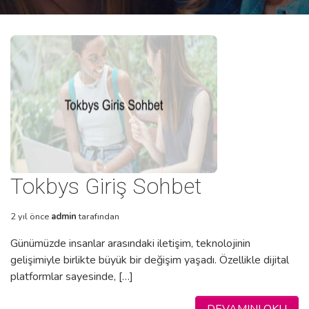
Tokbys Giriş Sohbet
2 yıl önce
admin
tarafından
Günümüzde insanlar arasındaki iletişim, teknolojinin
gelişimiyle birlikte büyük bir değişim yaşadı. Özellikle dijital
platformlar sayesinde, […]
DEVAMINI OKU