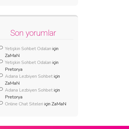
Son yorumlar
Yetişkin Sohbet Odaları
için
ZaMaN
Yetişkin Sohbet Odaları
için
Pretorya
Adana Lezbiyen Sohbet
için
ZaMaN
Adana Lezbiyen Sohbet
için
Pretorya
Online Chat Siteleri
için
ZaMaN