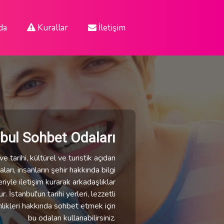
da
Kurallar
İletişim
nbul Sohbet Odaları
e tarihi, kültürel ve turistik açıdan
ları, insanların şehir hakkında bilgi
eriyle iletişim kurarak arkadaşlıklar
 İstanbul'un tarihi yerleri, lezzetli
nlikleri hakkında sohbet etmek için
bu odaları kullanabilirsiniz.