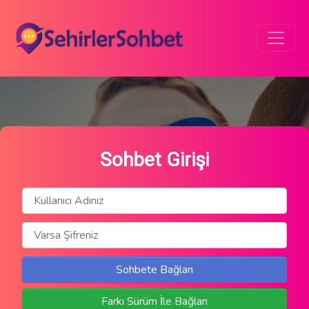
Sohbet Girişi
Sohbete Bağlan
Farkı Sürüm İle Bağlan