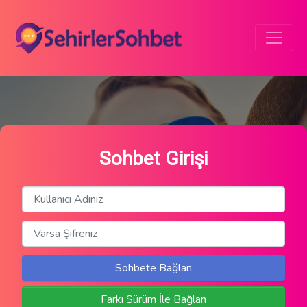
Sohbet Girişi
Sohbete Bağlan
Farkı Sürüm İle Bağlan