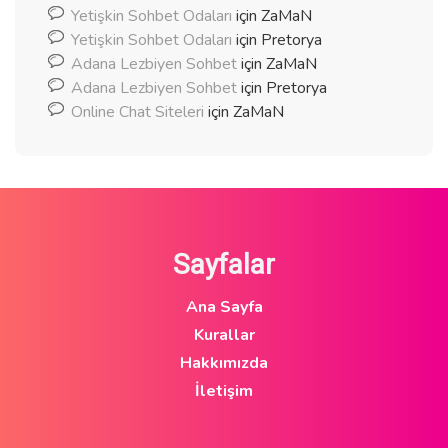
Yetişkin Sohbet Odaları
için
ZaMaN
Yetişkin Sohbet Odaları
için
Pretorya
Adana Lezbiyen Sohbet
için
ZaMaN
Adana Lezbiyen Sohbet
için
Pretorya
Online Chat Siteleri
için
ZaMaN
Sayfalar
Ana Sayfa
Kurallar
Hakkımızda
İletişim