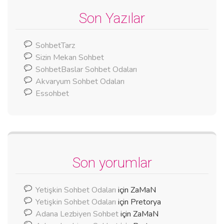
Son Yazılar
SohbetTarz
Sizin Mekan Sohbet
SohbetBaslar Sohbet Odaları
Akvaryum Sohbet Odaları
Essohbet
Son yorumlar
Yetişkin Sohbet Odaları
için
ZaMaN
Yetişkin Sohbet Odaları
için
Pretorya
Adana Lezbiyen Sohbet
için
ZaMaN