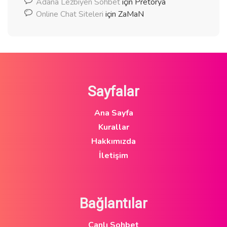
Adana Lezbiyen Sohbet
için
Pretorya
Online Chat Siteleri
için
ZaMaN
Sayfalar
Ana Sayfa
Kurallar
Hakkımızda
İletişim
Bağlantılar
Canlı Sohbet