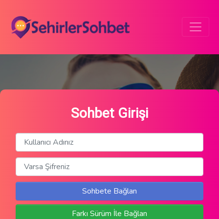
Sohbet Girişi
Sohbete Bağlan
Farkı Sürüm İle Bağlan