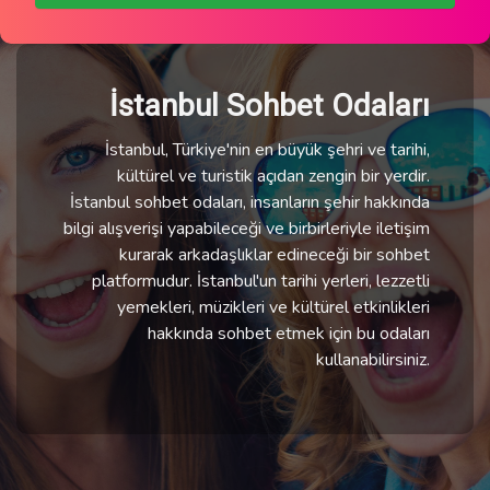
İstanbul Sohbet Odaları
İstanbul, Türkiye'nin en büyük şehri ve tarihi,
kültürel ve turistik açıdan zengin bir yerdir.
İstanbul sohbet odaları, insanların şehir hakkında
bilgi alışverişi yapabileceği ve birbirleriyle iletişim
kurarak arkadaşlıklar edineceği bir sohbet
platformudur. İstanbul'un tarihi yerleri, lezzetli
yemekleri, müzikleri ve kültürel etkinlikleri
hakkında sohbet etmek için bu odaları
kullanabilirsiniz.