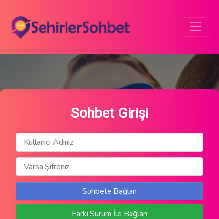
Sohbet Girişi
Sohbete Bağlan
Farkı Sürüm İle Bağlan