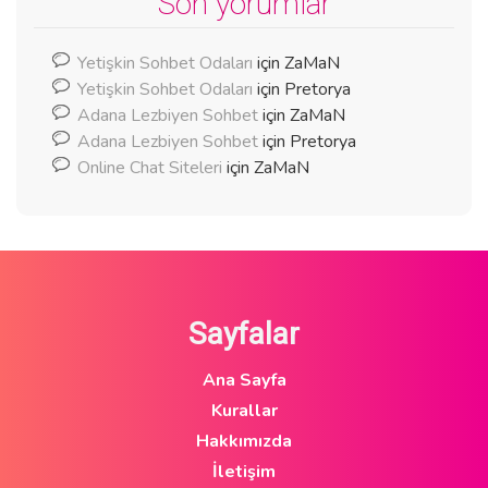
Son yorumlar
Yetişkin Sohbet Odaları
için
ZaMaN
Yetişkin Sohbet Odaları
için
Pretorya
Adana Lezbiyen Sohbet
için
ZaMaN
Adana Lezbiyen Sohbet
için
Pretorya
Online Chat Siteleri
için
ZaMaN
Sayfalar
Ana Sayfa
Kurallar
Hakkımızda
İletişim