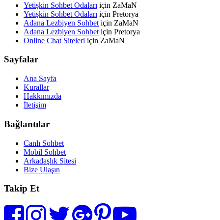
Yetişkin Sohbet Odaları
için
ZaMaN
Yetişkin Sohbet Odaları
için
Pretorya
Adana Lezbiyen Sohbet
için
ZaMaN
Adana Lezbiyen Sohbet
için
Pretorya
Online Chat Siteleri
için
ZaMaN
Sayfalar
Ana Sayfa
Kurallar
Hakkımızda
İletişim
Bağlantılar
Canlı Sohbet
Mobil Sohbet
Arkadaşlık Sitesi
Bize Ulaşın
Takip Et